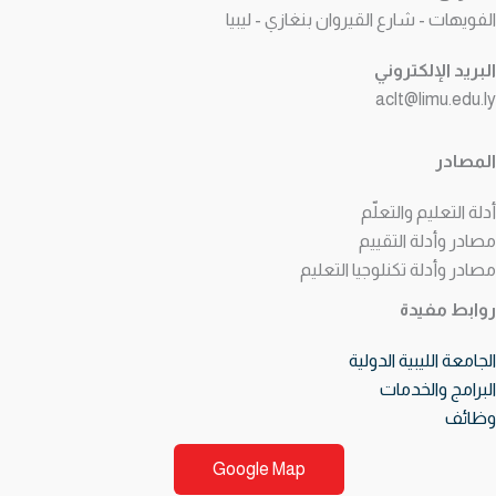
لفويهات - شارع القيروان بنغازي - ليبيا
لبريد الإلكتروني
aclt@limu.edu.l
لمصادر
لة التعليم والتعلّم
صادر وأدلة التقييم
صادر وأدلة تكنلوجيا التعليم
وابط مفيدة
جامعة الليبية الدولية
لبرامج والخدمات
ظائف
Google Map