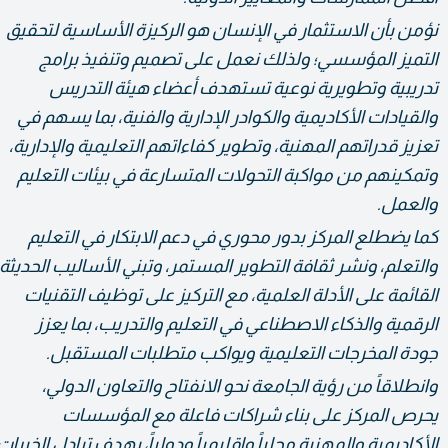
نؤمن بأن الاستثمار في الإنسان هو الركيزة الأساسية لتحقيق
التميز المؤسسي؛ ولذلك نعمل على تصميم وتنفيذ برامج
تدريبية وتطويرية نوعية تستهدف أعضاء هيئة التدريس
والقيادات الأكاديمية والكوادر الإدارية والفنية، بما يسهم في
تعزيز قدراتهم المهنية، وتطوير كفاءاتهم التعليمية والإدارية،
وتمكينهم من مواكبة التحولات المتسارعة في بيئات التعليم
والعمل.
كما يضطلع المركز بدور محوري في دعم الابتكار في التعليم
والتعلم، ونشر ثقافة التطوير المستمر، وتبني الأساليب الحديثة
القائمة على الأدلة العلمية، مع التركيز على توظيف التقنيات
الرقمية والذكاء الاصطناعي في التعليم والتدريب، بما يعزز
جودة المخرجات التعليمية ويواكب متطلبات المستقبل.
وانطلاقاً من رؤية الجامعة نحو الانفتاح والتعاون الدولي،
يحرص المركز على بناء شراكات فاعلة مع المؤسسات
الأكاديمية والمهنية محلياً وإقليمياً ودولياً، بهدف تبادل الخبرات